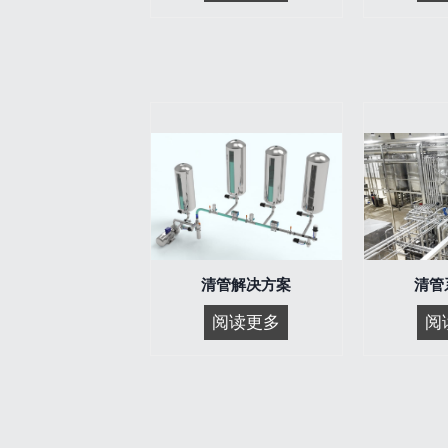
管
系
统
组
件
清管解决方案
清管
清
阅读更多
阅
管
解
决
方