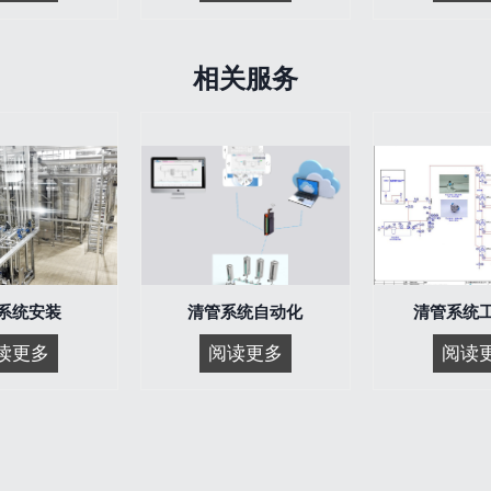
菌
动
清
清
管
管
相关服务
系
系
统
统
系统安装
清管系统自动化
清管系统
清
清
读更多
阅读更多
阅读
管
管
系
系
统
统
安
自