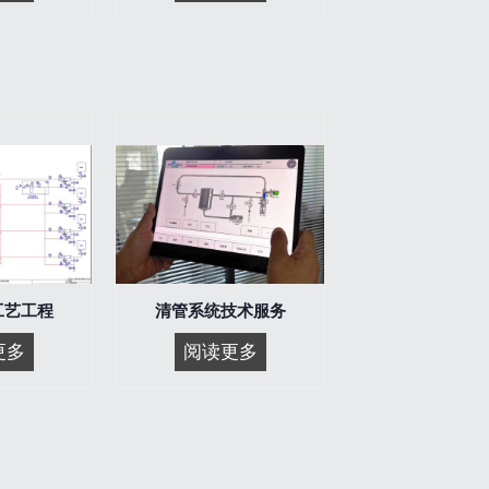
生
清
型
管
清
三
管
通
器
换
向
阀
工艺工程
清管系统技术服务
清
清
更多
阅读更多
管
管
系
系
统
统
工
技