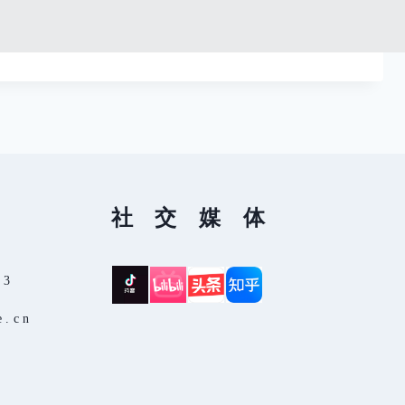
艺
术
工
服
程
务
社交媒体
13
e.cn