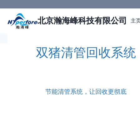
跳
到
北京瀚海峰科技有限公司
内
主
容
双猪清管回收系统
节能清管系统，让回收更彻底