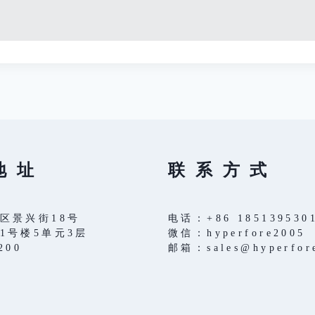
装
动
化
地 址
联 系 方 式
区景兴街18号
电话：+86 185139530
1号楼5单元3层
微信：hyperfore2005
200
邮箱：sales@hyperfor