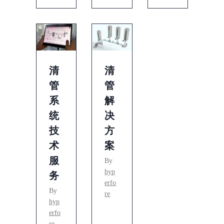
清
清
管
管
系
解
统
决
技
方
术
案
服
By
hyp
务
erfo
By
re
hyp
erfo
re