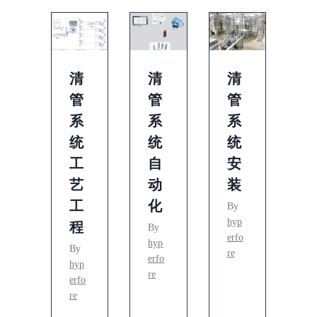
清
清
清
管
管
管
系
系
系
统
统
统
工
自
安
艺
动
装
工
化
By
hyp
程
By
erfo
hyp
By
re
erfo
hyp
re
erfo
re