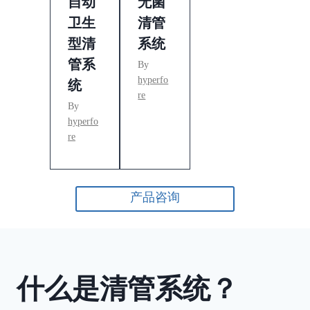
自动
无菌
卫生
清管
型清
系统
管系
By
hyperfo
统
re
By
hyperfo
re
产品咨询
什么是
清管系统
？