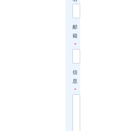
邮
箱
*
信
息
*