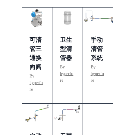
可清
卫生
手动
管三
型清
清管
通换
管器
系统
向阀
By
By
hyperfo
hyperfo
By
re
re
hyperfo
re