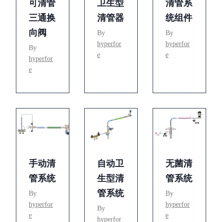
可清管
卫生型
清管系
三通换
清管器
统组件
向阀
By
By
hyperfor
hyperfor
By
e
e
hyperfor
e
手动清
自动卫
无菌清
管系统
生型清
管系统
管系统
By
By
hyperfor
hyperfor
By
e
e
hyperfor