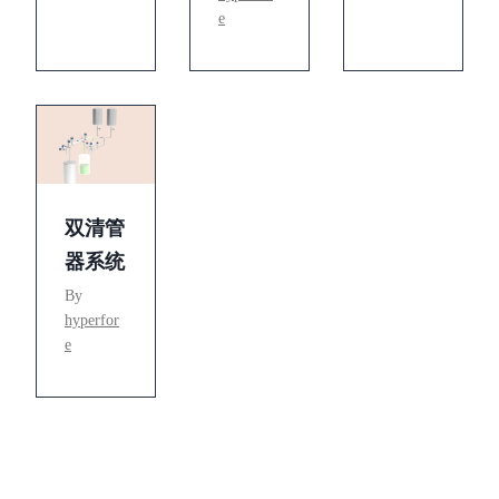
e
双清管
器系统
By
hyperfor
e