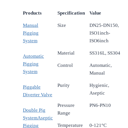
Products
Specification
Value
Manual
Size
DN25-DN150,
Pigging
ISO1inch-
System
ISO6inch
Material
SS316L, SS304
Automatic
Pigging
Control
Automatic,
System
Manual
Purity
Hygienic,
Piggable
Aseptic
Diverter Valve
Pressure
PN6-PN10
Double Pig
Range
System
Aseptic
Temperature
0-121°C
Pigging